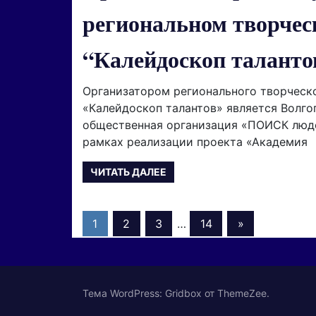
региональном творчес
“Калейдоскоп таланто
Организатором регионального творческ
«Калейдоскоп талантов» является Волго
общественная организация «ПОИСК люде
рамках реализации проекта «Академия
ЧИТАТЬ ДАЛЕЕ
Навигация
Следующие
1
2
3
…
14
»
записи
по
записям
Тема WordPress: Gridbox от ThemeZee.