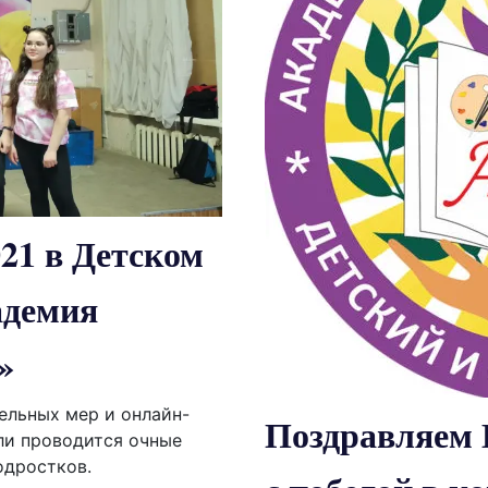
21 в Детском
адемия
»
ельных мер и онлайн-
Поздравляе
ли проводится очные
одростков.