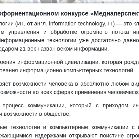
офориентационном конкурсе «Медиаперспек
ии (ИТ, от англ. information technology, IT) — это к
ям управления и обработке огромного потока 
Информационные технологии уже достаточно давн
едаром 21 век назван веком информации.
оения информационной цивилизации, которая рожда
вования информационно-компьютерных технологий.
яет возможности человека в абсолютно любом вид
возможности во всех сферах применения человеческо
процесс коммуникации, который с приходом ин
и возможности в обществе.
ые технологии и компьютерные коммуникации с 
ижающимися издержками открывают поистине огро