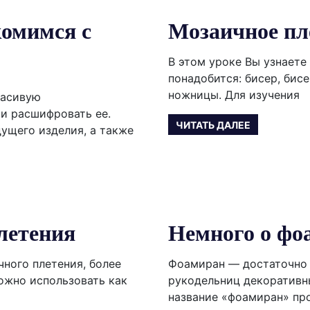
комимся с
Мозаичное пл
В этом уроке Вы узнаете
понадобится: бисер, бисе
ножницы. Для изучения
расивую
 и расшифровать ее.
ЧИТАТЬ ДАЛЕЕ
дущего изделия, а также
летения
Немного о фо
ного плетения, более
Фоамиран — достаточно 
можно использовать как
рукодельниц декоративн
название «фоамиран» пр