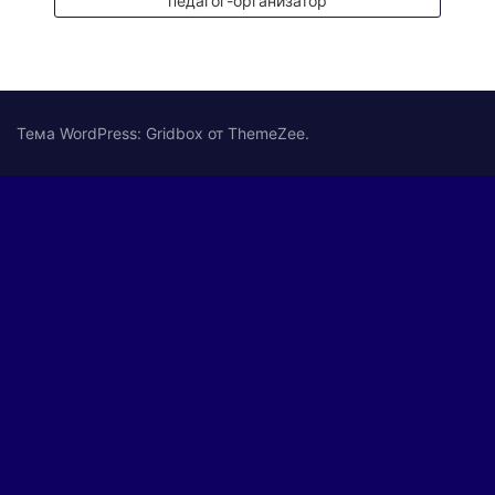
педагог-организатор
Тема WordPress: Gridbox от ThemeZee.